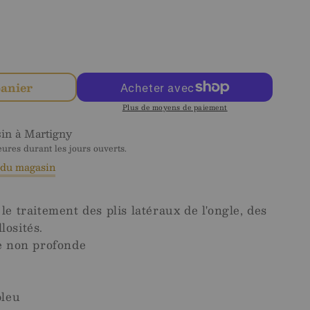
nter
té
panier
Plus de moyens de paiement
s
nd
sin à
Martigny
res durant les jours ouverts.
s du magasin
r le traitement des plis latéraux de l'ongle, des
losités.
e non profonde
bleu