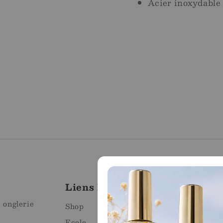
Acier inoxydable
Liens Rapides
Mag
e onglerie
Mart
Shop
Ecole