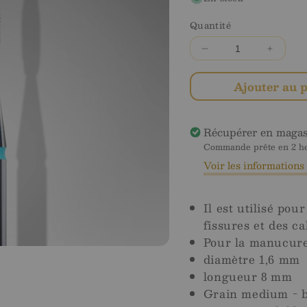
Quantité
Diminuer
Augme
la
la
quantité
quanti
Ajouter au 
pour
pour
Staleks
Stalek
Diamond
Diamo
Récupérer en maga
Safe
Safe
Commande prête en 2 heu
Flame
Flame
Voir les information
Blue
Blue
1,6
1,6
mm
mm
Il est utilisé pou
fissures et des cal
Pour la manucur
diamètre 1,6 mm
longueur 8 mm
Grain medium - 