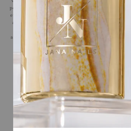
Valais. Nous proposons des formations sur mesure
pour les débutantes, les personnes en reconversion
et les professionnelles souhaitant se perfectionner,
ainsi qu'une sélection de produits professionnels
Jana Nails pour les stylistes ongulaires. Un
accompagnement sur le long terme, assuré par des
professionnelles reconnues du secteur.
Liens Rapides
Shop
Ecole
Conditions générales de vente
Legal
Contact
Magasin
Martigny