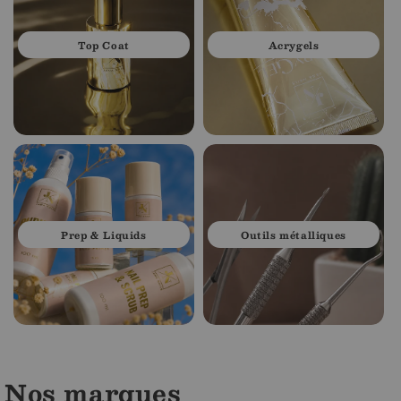
Top Coat
Acrygels
Prep & Liquids
Outils métalliques
Nos marques