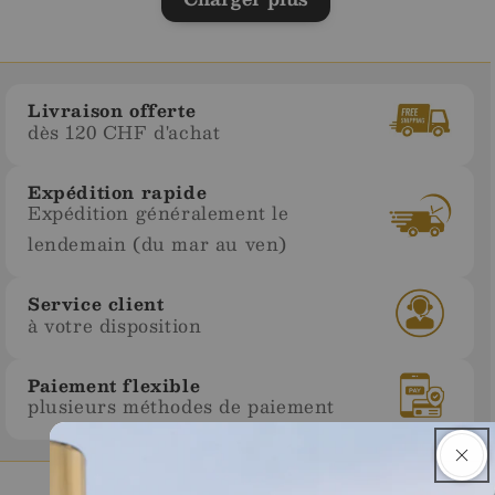
Livraison offerte
dès 120 CHF d'achat
Expédition rapide
Expédition généralement le
lendemain (du mar au ven)
Service client
à votre disposition
Paiement flexible
plusieurs méthodes de paiement