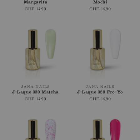
Margarita
Mochi
Prix
CHF 14.90
Prix
CHF 14.90
régulier
régulier
Fournisseur
Fournisseur
JANA NAILS
JANA NAILS
J-Laque 330 Matcha
J-Laque 329 Fro-Yo
:
:
Prix
CHF 14.90
Prix
CHF 14.90
régulier
régulier