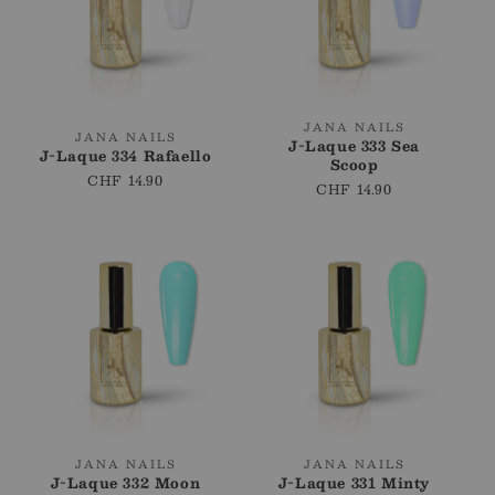
i
o
n
:
Fournisseur
JANA NAILS
Fournisseur
JANA NAILS
J-Laque 333 Sea
:
J-Laque 334 Rafaello
:
Scoop
Prix
CHF 14.90
Prix
CHF 14.90
régulier
régulier
Fournisseur
Fournisseur
JANA NAILS
JANA NAILS
J-Laque 332 Moon
J-Laque 331 Minty
:
: