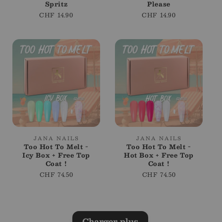
Spritz
Please
Prix
CHF 14.90
Prix
CHF 14.90
régulier
régulier
Fournisseur
Fournisseur
JANA NAILS
JANA NAILS
Too Hot To Melt -
Too Hot To Melt -
:
:
Icy Box + Free Top
Hot Box + Free Top
Coat !
Coat !
Prix
CHF 74.50
Prix
CHF 74.50
régulier
régulier
Charger plus