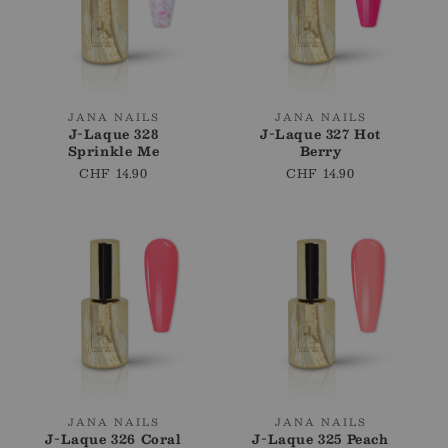
Fournisseur
Fournisseur
JANA NAILS
JANA NAILS
J-Laque 328
J-Laque 327 Hot
:
:
Sprinkle Me
Berry
Prix
CHF 14.90
Prix
CHF 14.90
régulier
régulier
Fournisseur
Fournisseur
JANA NAILS
JANA NAILS
J-Laque 326 Coral
J-Laque 325 Peach
:
: