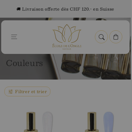
Aller au
🚚 Livraison offerte dès CHF 120.- en Suisse
contenu
Panier
Accueil
Couleurs
C
Couleurs
o
l
l
Filtrer et trier
e
c
t