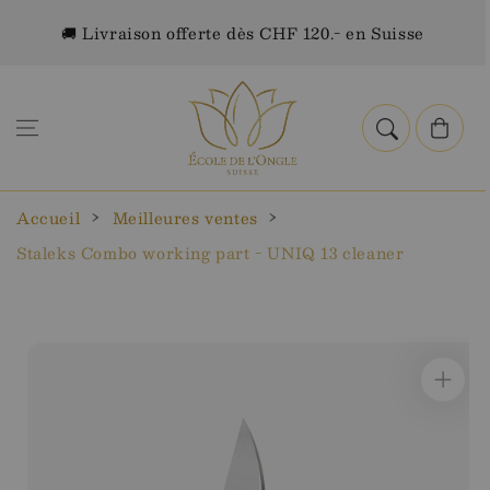
Aller au
🚚 Livraison offerte dès CHF 120.- en Suisse
contenu
Panier
Accueil
Meilleures ventes
Staleks Combo working part - UNIQ 13 cleaner
Aller aux
informations
sur le
produit