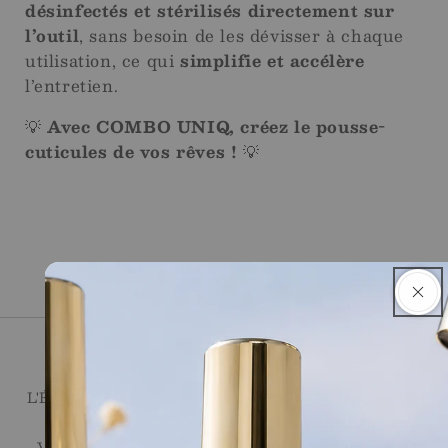
désinfectés et stérilisés directement sur
l’outil
, sans besoin de les dévisser à chaque
utilisation, ce qui
simplifie et accélère
l’entretien.
💡
Avec COMBO UNIQ, créez le pousse-
cuticules de vos rêves !
💡
Ecole de l'Ongle
L'École de l'Ongle réunit un centre de formation, une
onglerie et une boutique en ligne, à Martigny en
Valais. Nous proposons des formations sur mesure