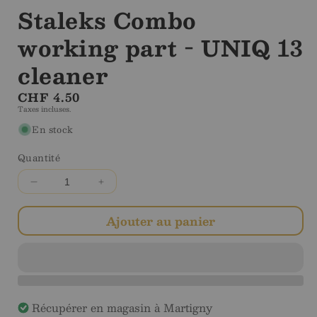
Staleks Combo
working part - UNIQ 13
cleaner
Prix
CHF 4.50
Taxes incluses.
régulier
En stock
Quantité
Diminuer
Augmenter
la
la
quantité
quantité
Ajouter au panier
pour
pour
Staleks
Staleks
Combo
Combo
working
working
part
part
Récupérer en magasin à
Martigny
-
-