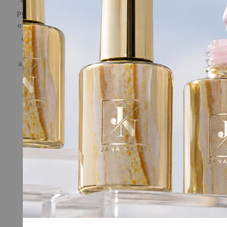
pour les débutantes, les personnes en reconversion
et les professionnelles souhaitant se perfectionner,
ainsi qu'une sélection de produits professionnels
Jana Nails pour les stylistes ongulaires. Un
accompagnement sur le long terme, assuré par des
professionnelles reconnues du secteur.
Liens Rapides
Shop
Ecole
Conditions générales de vente
Legal
Contact
Magasin
Martigny