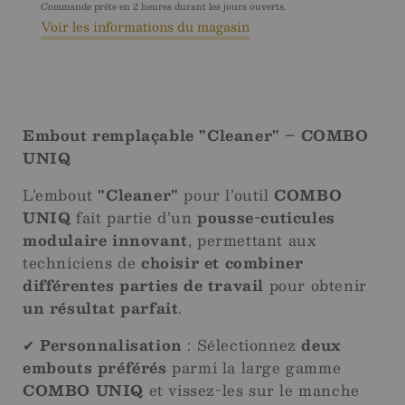
UNIQ
UNIQ
Commande prête en 2 heures durant les jours ouverts.
Voir les informations du magasin
13
13
cleaner
cleaner
Embout remplaçable "Cleaner" – COMBO
UNIQ
L’embout
"Cleaner"
pour l’outil
COMBO
UNIQ
fait partie d’un
pousse-cuticules
modulaire innovant
, permettant aux
techniciens de
choisir et combiner
différentes parties de travail
pour obtenir
un résultat parfait
.
✔
Personnalisation
: Sélectionnez
deux
embouts préférés
parmi la large gamme
COMBO UNIQ
et vissez-les sur le manche