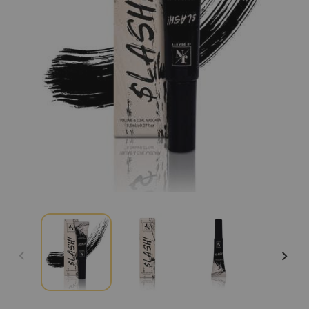
Ouvrir
le
média
1
dans
la
modale