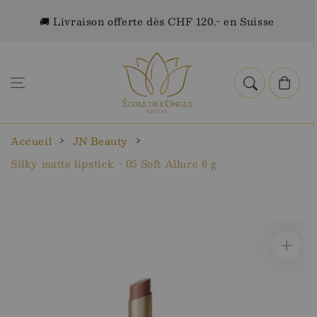
Aller au
🚚 Livraison offerte dès CHF 120.- en Suisse
contenu
Panier
Accueil
JN Beauty
Silky matte lipstick - 05 Soft Allure 6 g
Aller aux
informations
sur le
produit