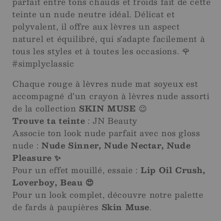
parfait entre tons chauds et froids fait de cette
teinte un nude neutre idéal. Délicat et
polyvalent, il offre aux lèvres un aspect
naturel et équilibré, qui s’adapte facilement à
tous les styles et à toutes les occasions. 🌹
#simplyclassic
Chaque rouge à lèvres nude mat soyeux est
accompagné d’un crayon à lèvres nude assorti
de la collection
SKIN MUSE
😉
Trouve ta teinte
: JN Beauty
Associe ton look nude parfait avec nos gloss
nude :
Nude Sinner, Nude Nectar, Nude
Pleasure ✨
Pour un effet mouillé, essaie :
Lip Oil Crush,
Loverboy, Beau 😍
Pour un look complet, découvre notre palette
de fards à paupières
Skin Muse
.