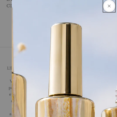
CI77492, CI 15850:1
Ecole de l'Ongle
L'École de l'Ongle réunit un centre de formation, une
onglerie et une boutique en ligne, à Martigny en
Valais. Nous proposons des formations sur mesure
pour les débutantes, les personnes en reconversion
et les professionnelles souhaitant se perfectionner,
ainsi qu'une sélection de produits professionnels
Jana Nails pour les stylistes ongulaires. Un
accompagnement sur le long terme, assuré par des