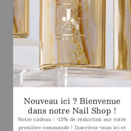
professionnelles reconnues du secteur.
Liens Rapides
Shop
Ecole
Conditions générales de vente
Legal
Contact
Magasin
Martigny
Nouveau ici ? Bienvenue
Avenue de Fully 63
1920 Martigny
dans notre Nail Shop !
Email
info@ecoledelongle.ch
Notre cadeau : -15% de réduction sur votre
Téléphone
+41 27 307 18 18
première commande ! Inscrivez-vous ici et
Whatsapp
+41 78 615 23 60