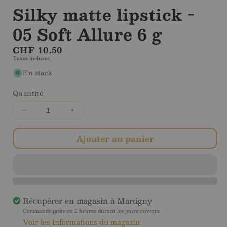
Silky matte lipstick -
05 Soft Allure 6 g
Prix
CHF 10.50
Taxes incluses.
régulier
En stock
Quantité
Diminuer
Augmenter
la
la
quantité
quantité
Ajouter au panier
pour
pour
Silky
Silky
matte
matte
lipstick
lipstick
-
-
Récupérer en magasin à
Martigny
05
05
Soft
Soft
Commande prête en 2 heures durant les jours ouverts.
Voir les informations du magasin
Allure
Allure