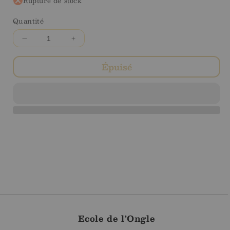
Rupture de stock
Quantité
Diminuer
Augmenter
la
la
quantité
quantité
Épuisé
pour
pour
Repose
Repose
Mains
Mains
Jana
Jana
Nails
Nails
Blanc
Blanc
Ecole de l'Ongle