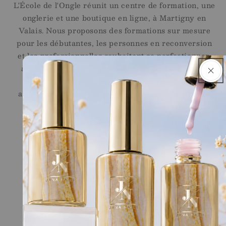
L'École de l'Ongle réunit un centre de formation, une
onglerie et une boutique en ligne, à Martigny en
Valais. Nous proposons des formations sur mesure
pour les débutantes, les personnes en reconversion
et les professionnelles souhaitant se perfectionner,
ainsi qu'une sélection de produits professionnels
Jana Nails pour les stylistes ongulaires. Un
accompagnement sur le long terme, assuré par des
professionnelles reconnues du secteur.
Liens Rapides
Shop
Ecole
Conditions générales de vente
Legal
Contact