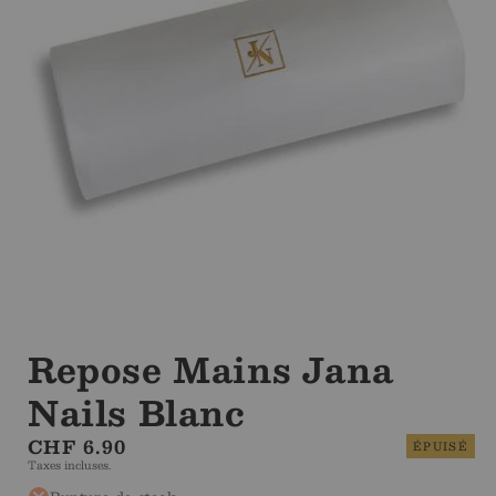
Ouvrir
le
média
Repose Mains Jana
1
dans
Nails Blanc
la
modale
Prix
CHF 6.90
ÉPUISÉ
Taxes incluses.
régulier