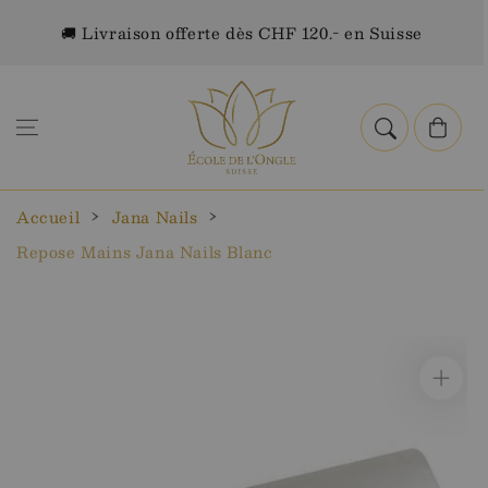
Aller au
🚚 Livraison offerte dès CHF 120.- en Suisse
contenu
Panier
Accueil
Jana Nails
Repose Mains Jana Nails Blanc
Aller aux
informations
sur le
produit