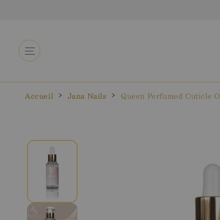
Aller au
contenu
Accueil
Jana Nails
Queen Perfumed Cuticle Oi
Aller aux
informations
sur le
produit