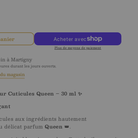
nter
té
panier
Plus de moyens de paiement
med
sin à
Martigny
res durant les jours ouverts.
s du magasin
ur Cuticules Queen – 30 ml ✨
gant
icules aux ingrédients hautement
au délicat parfum
Queen
👑.