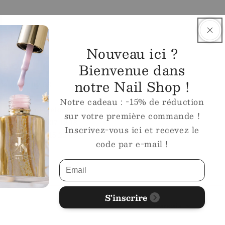
asin
Nouveau ici ?
igny
Bienvenue dans
notre Nail Shop !
e de Fully 63
Martigny
Notre cadeau : -15% de réduction
l
info@ecoledelongle.ch
sur votre première commande !
phone
+41 27 307 18 18
Inscrivez-vous ici et recevez le
sapp
+41 78 615 23 60
code par e-mail !
S'inscrire
Français