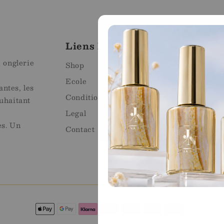
Liens Rapides
Mag
e onglerie
Mart
Shop
Ecole
Avenu
ntes, les
1920 
Conditions générales de vente
uhaitant
Emai
Legal
Télé
es. Un
Contact
What
Méthodes