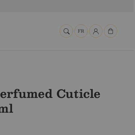
Panier
FR
erfumed Cuticle
 ml