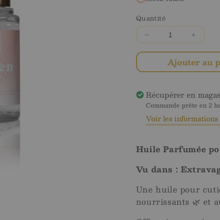
Quantité
Diminuer
Augme
la
la
quantité
quanti
Ajouter au 
pour
pour
Queen
Queen
Perfumed
Perfu
Récupérer en maga
Cuticle
Cuticle
Commande prête en 2 heu
Oil
Oil
Voir les information
-
-
30
30
ml
ml
Huile Parfumée po
Vu dans : Extrava
Une huile pour cut
nourrissants 🌿 et 