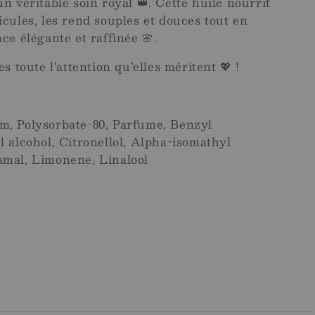
n véritable soin royal 👑. Cette huile nourrit
icules, les rend souples et douces tout en
ce élégante et raffinée 🌸.
s toute l’attention qu’elles méritent 💖 !
m, Polysorbate-80, Parfume, Benzyl
l alcohol, Citronellol, Alpha-isomathyl
amal, Limonene, Linalool