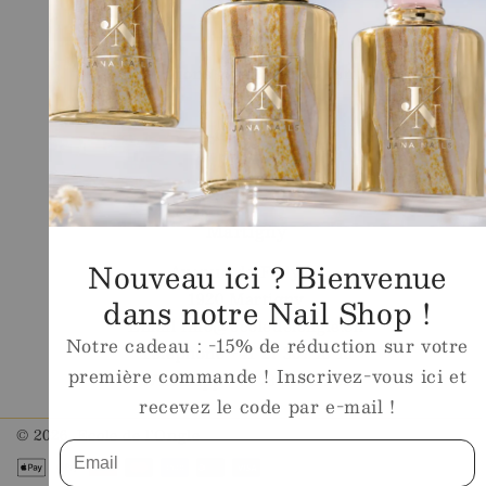
Shop
Ecole
Conditions générales de vente
Legal
Contact
Magasin
Martigny
Nouveau ici ? Bienvenue
Avenue de Fully 63
1920 Martigny
dans notre Nail Shop !
Email
info@ecoledelongle.ch
Notre cadeau : -15% de réduction sur votre
Téléphone
+41 27 307 18 18
première commande ! Inscrivez-vous ici et
Whatsapp
+41 78 615 23 60
recevez le code par e-mail !
© 2026,
Ecole de l'Ongle
Méthodes