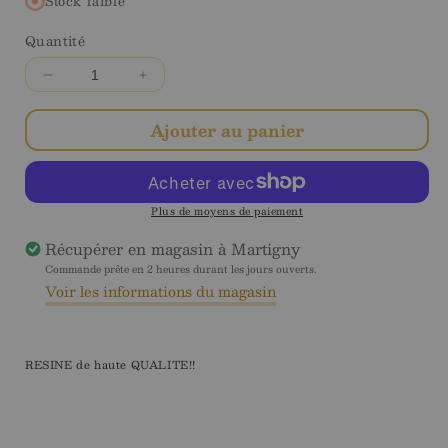
Stock faible
Quantité
Diminuer
Augmenter
la
la
quantité
quantité
Ajouter au panier
pour
pour
NKF
NKF
Poudre
Poudre
Acrylique
Acrylique
Plus de moyens de paiement
transparente
transparente
Récupérer en magasin à
Martigny
-
-
Commande prête en 2 heures durant les jours ouverts.
36g
36g
Voir les informations du magasin
RESINE de haute QUALITE!!