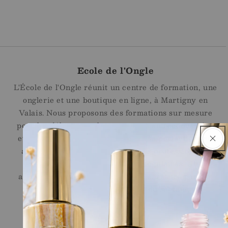
Ecole de l'Ongle
L'École de l'Ongle réunit un centre de formation, une
onglerie et une boutique en ligne, à Martigny en
Valais. Nous proposons des formations sur mesure
pour les débutantes, les personnes en reconversion
et les professionnelles souhaitant se perfectionner,
ainsi qu'une sélection de produits professionnels
Jana Nails pour les stylistes ongulaires. Un
accompagnement sur le long terme, assuré par des
professionnelles reconnues du secteur.
Liens Rapides