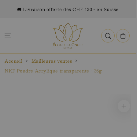
Aller au
🚚 Livraison offerte dès CHF 120.- en Suisse
contenu
Panier
Accueil
Meilleures ventes
NKF Poudre Acrylique transparente - 36g
Aller aux
informations
sur le
produit