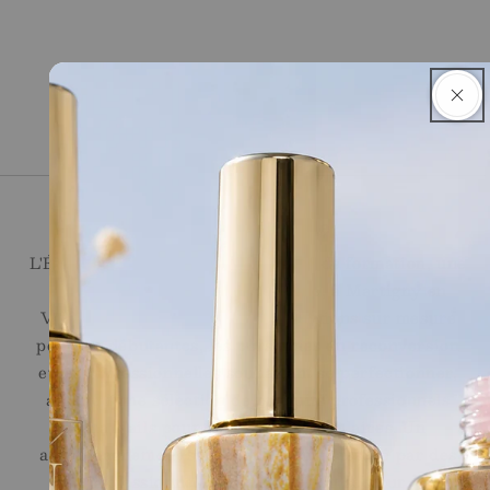
Ecole de l'Ongle
L'École de l'Ongle réunit un centre de formation, une
onglerie et une boutique en ligne, à Martigny en
Valais. Nous proposons des formations sur mesure
pour les débutantes, les personnes en reconversion
et les professionnelles souhaitant se perfectionner,
ainsi qu'une sélection de produits professionnels
Jana Nails pour les stylistes ongulaires. Un
accompagnement sur le long terme, assuré par des
professionnelles reconnues du secteur.