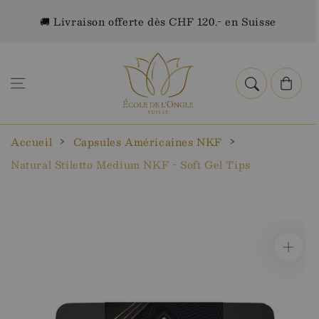
Aller au
🚚 Livraison offerte dès CHF 120.- en Suisse
contenu
Panier
Accueil
Capsules Américaines NKF
Natural Stiletto Medium NKF - Soft Gel Tips
Aller aux
informations
sur le
produit