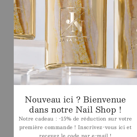
Liens Rapides
Shop
Ecole
Conditions générales de vente
Legal
Contact
Magasin
Martigny
Nouveau ici ? Bienvenue
Avenue de Fully 63
1920 Martigny
dans notre Nail Shop !
Email
info@ecoledelongle.ch
Notre cadeau : -15% de réduction sur votre
Téléphone
+41 27 307 18 18
première commande ! Inscrivez-vous ici et
Whatsapp
+41 78 615 23 60
recevez le code par e-mail !