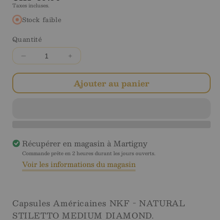
Taxes incluses.
régulier
Stock faible
Quantité
Diminuer
Augmenter
la
la
quantité
quantité
Ajouter au panier
pour
pour
Natural
Natural
Stiletto
Stiletto
Medium
Medium
NKF
NKF
Récupérer en magasin à
Martigny
-
-
Soft
Soft
Commande prête en 2 heures durant les jours ouverts.
Voir les informations du magasin
Gel
Gel
Tips
Tips
Capsules Américaines NKF - NATURAL
STILETTO MEDIUM DIAMOND.