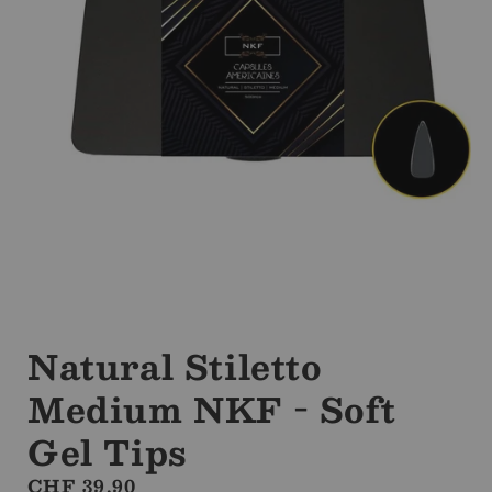
Ouvrir
le
média
Natural Stiletto
1
dans
Medium NKF - Soft
la
modale
Gel Tips
Prix
CHF 39.90