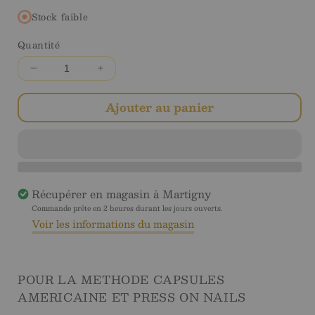
en
régulier
solde
Stock faible
Quantité
Diminuer
Augmenter
la
la
quantité
quantité
Ajouter au panier
pour
pour
Natural
Natural
Square
Square
Court
Court
Sublime
Sublime
Récupérer en magasin à
Martigny
NKF
NKF
-
-
Commande prête en 2 heures durant les jours ouverts.
Voir les informations du magasin
Soft
Soft
Gel
Gel
Tips
Tips
POUR LA METHODE CAPSULES
AMERICAINE ET PRESS ON NAILS