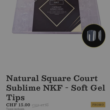
Ouvrir
le
média
Natural Square Court
1
dans
Sublime NKF - Soft Gel
la
modale
Tips
Prix
CHF 15.00
Prix
PROMO
CHF 35.90
Taxes incluses.