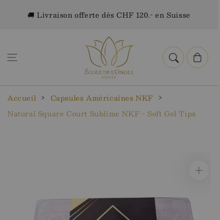
Aller au
🚚 Livraison offerte dès CHF 120.- en Suisse
contenu
Panier
Accueil
Capsules Américaines NKF
Natural Square Court Sublime NKF - Soft Gel Tips
Aller aux
informations
sur le
produit