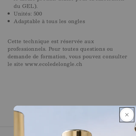
du GEL).
Unités: 500
Adaptable à tous les ongles
Cette technique est réservée aux
professionnels. Pour toutes questions ou
demande de formation, vous pouvez consulter
le site www.ecoledelongle.ch