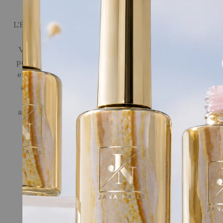
Ecole de l'Ongle
L'École de l'Ongle réunit un centre de formation, une
onglerie et une boutique en ligne, à Martigny en
Valais. Nous proposons des formations sur mesure
pour les débutantes, les personnes en reconversion
et les professionnelles souhaitant se perfectionner,
ainsi qu'une sélection de produits professionnels
Jana Nails pour les stylistes ongulaires. Un
accompagnement sur le long terme, assuré par des
professionnelles reconnues du secteur.
Liens Rapides
Shop
Ecole
Conditions générales de vente
Legal