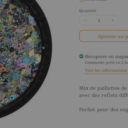
Quantité
Diminuer
Augme
la
la
quantité
quanti
Ajouter au 
pour
pour
Multicolor
Multico
glitter
glitter
Récupérer en maga
mix
mix
Commande prête en 2 heu
Silver
Silver
Voir les information
Mix de paillettes de 
avec des reflets dif
Parfait pour des ong