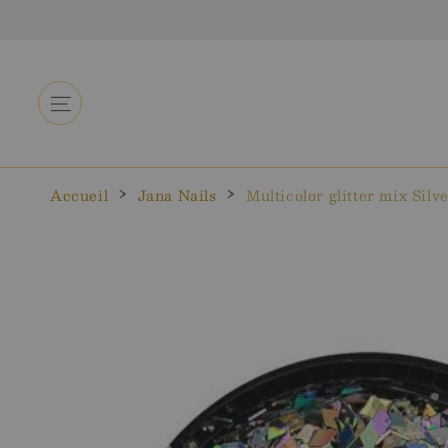
Aller au
contenu
Accueil
Jana Nails
Multicolor glitter mix Silv
Aller aux
informations
sur le
produit