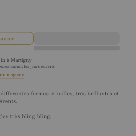
nter
té
panier
lor
sin à
Martigny
res durant les jours ouverts.
s du magasin
différentes formes et tailles, très brillantes et
férents.
les très bling bling.