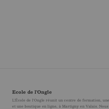
Ouvrir
le
média
1
dans
la
modale
Ecole de l'Ongle
L'École de l'Ongle réunit un centre de formation, un
et une boutique en ligne, à Martigny en Valais. Nous