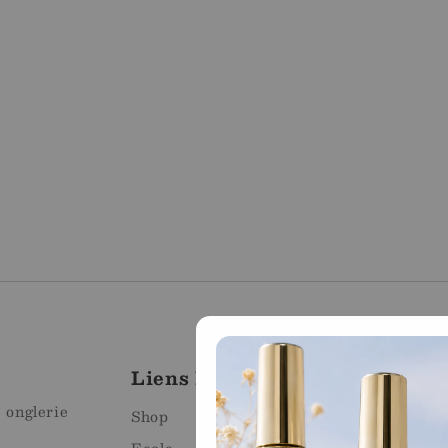
Liens Rapides
Mag
e onglerie
Mart
Shop