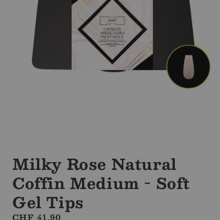
Ouvrir
le
média
Milky Rose Natural
1
dans
Coffin Medium - Soft
la
modale
Gel Tips
Prix
CHF 41.90