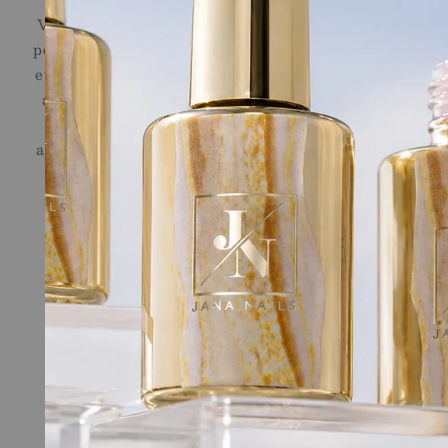
Valais. Nous proposons des formations sur mesure
pour les débutantes, les personnes en reconversion
et les professionnelles souhaitant se perfectionner,
ainsi qu'une sélection de produits professionnels
Jana Nails pour les stylistes ongulaires. Un
accompagnement sur le long terme, assuré par des
professionnelles reconnues du secteur.
Liens Rapides
Shop
Ecole
Conditions générales de vente
Legal
Contact
Magasin