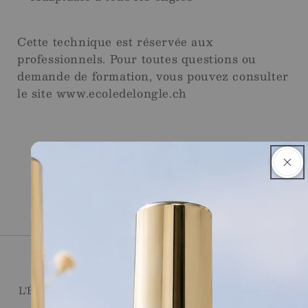
Cette technique est réservée aux
professionnels. Pour toutes questions ou
demande de formation, vous pouvez consulter
le site www.ecoledelongle.ch
Ecole de l'Ongle
L'École de l'Ongle réunit un centre de formation, une
onglerie et une boutique en ligne, à Martigny en