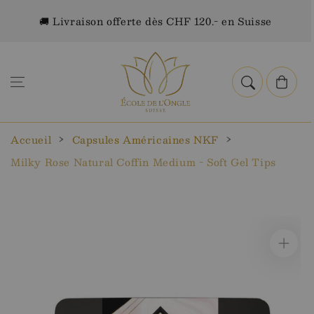
Aller au
🚚 Livraison offerte dès CHF 120.- en Suisse
contenu
Panier
Accueil
Capsules Américaines NKF
Milky Rose Natural Coffin Medium - Soft Gel Tips
Aller aux
informations
sur le
produit