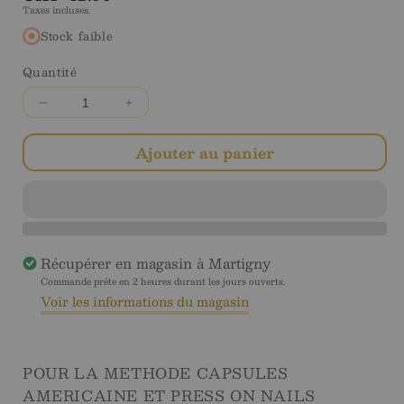
Taxes incluses.
régulier
Stock faible
Quantité
Diminuer
Augmenter
la
la
quantité
quantité
Ajouter au panier
pour
pour
Milky
Milky
Rose
Rose
Natural
Natural
Coffin
Coffin
Récupérer en magasin à
Martigny
Medium
Medium
-
-
Commande prête en 2 heures durant les jours ouverts.
Voir les informations du magasin
Soft
Soft
Gel
Gel
Tips
Tips
POUR LA METHODE CAPSULES
AMERICAINE ET PRESS ON NAILS