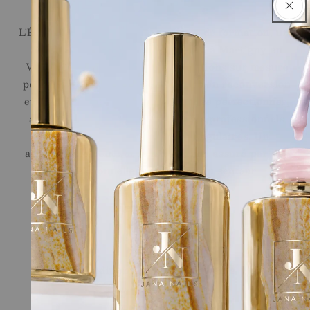
Ecole de l'Ongle
L'École de l'Ongle réunit un centre de formation, une
onglerie et une boutique en ligne, à Martigny en
Valais. Nous proposons des formations sur mesure
pour les débutantes, les personnes en reconversion
et les professionnelles souhaitant se perfectionner,
ainsi qu'une sélection de produits professionnels
Jana Nails pour les stylistes ongulaires. Un
accompagnement sur le long terme, assuré par des
professionnelles reconnues du secteur.
Liens Rapides
Shop
Ecole
Conditions générales de vente
Legal
Contact