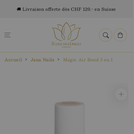
Aller au
🚚 Livraison offerte dès CHF 120.- en Suisse
contenu
Panier
Accueil
Jana Nails
Magic Air Bond 3 en 1
Aller aux
informations
sur le
produit