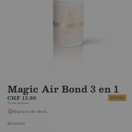
Ouvrir
le
média
Magic Air Bond 3 en 1
1
dans
Prix
CHF 13.90
la
ÉPUISÉ
modale
Taxes incluses.
régulier
Rupture de stock
Quantité