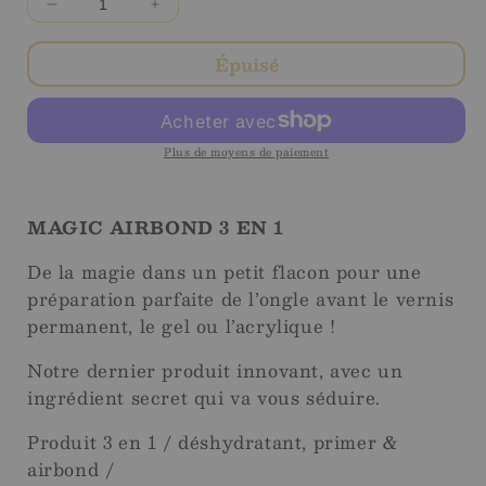
Diminuer
Augmenter
la
la
quantité
quantité
Épuisé
pour
pour
Magic
Magic
Air
Air
Bond
Bond
Plus de moyens de paiement
3
3
en
en
1
1
MAGIC AIRBOND 3 EN 1
De la magie dans un petit flacon pour une
préparation parfaite de l’ongle avant le vernis
permanent, le gel ou l’acrylique !
Notre dernier produit innovant, avec un
ingrédient secret qui va vous séduire.
Produit 3 en 1 / déshydratant, primer &
airbond /