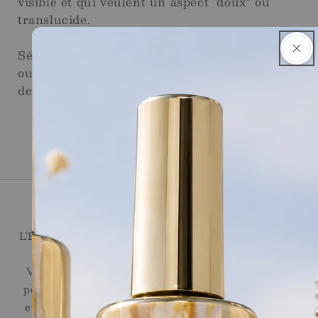
visible et qui veulent un aspect "doux" ou
translucide.
Séchage uniquement dans : combi UV / LED
ou lampe LED avec une puissance minimale
de 48 W - 90 sec.15.90
Ecole de l'Ongle
L'École de l'Ongle réunit un centre de formation, une
onglerie et une boutique en ligne, à Martigny en
Valais. Nous proposons des formations sur mesure
pour les débutantes, les personnes en reconversion
et les professionnelles souhaitant se perfectionner,