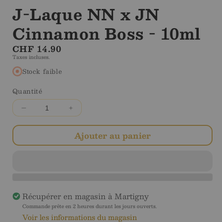
J-Laque NN x JN
Cinnamon Boss - 10ml
Prix
CHF 14.90
Taxes incluses.
régulier
Stock faible
Quantité
Diminuer
Augmenter
la
la
quantité
quantité
Ajouter au panier
pour
pour
J-
J-
Laque
Laque
NN
NN
x
x
Récupérer en magasin à
Martigny
JN
JN
Cinnamon
Cinnamon
Commande prête en 2 heures durant les jours ouverts.
Voir les informations du magasin
Boss
Boss