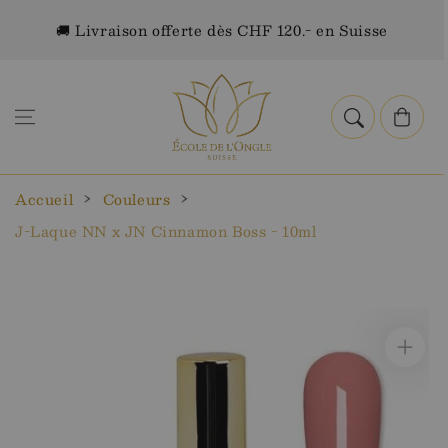
Aller au
🚚 Livraison offerte dès CHF 120.- en Suisse
contenu
Panier
Accueil
Couleurs
J-Laque NN x JN Cinnamon Boss - 10ml
Aller aux
informations
sur le
produit