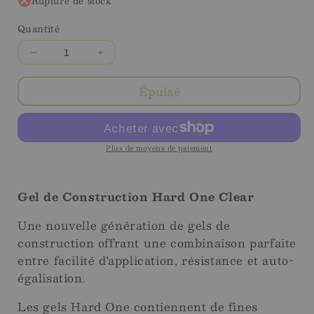
Rupture de stock
Quantité
Diminuer
Augmenter
la
la
quantité
quantité
Épuisé
pour
pour
Hard
Hard
One
One
builder
builder
Plus de moyens de paiement
gel
gel
Clear
Clear
-
-
Gel de Construction Hard One Clear
15
15
ml
ml
Une nouvelle génération de gels de
construction offrant une combinaison parfaite
entre facilité d'application, résistance et auto-
égalisation.
Les gels Hard One contiennent de fines