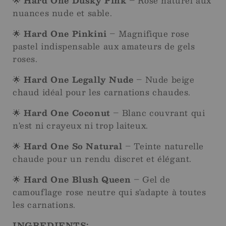
🌟
Hard One Dusky Pink
– Rose naturel aux
nuances nude et sable.
🌟
Hard One Pinkini
– Magnifique rose
pastel indispensable aux amateurs de gels
roses.
🌟
Hard One Legally Nude
– Nude beige
chaud idéal pour les carnations chaudes.
🌟
Hard One Coconut
– Blanc couvrant qui
n'est ni crayeux ni trop laiteux.
🌟
Hard One So Natural
– Teinte naturelle
chaude pour un rendu discret et élégant.
🌟
Hard One Blush Queen
– Gel de
camouflage rose neutre qui s'adapte à toutes
les carnations.
INGREDIENTS: