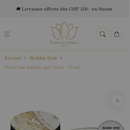
Aller au
🚚 Livraison offerte dès CHF 120.- en Suisse
contenu
Panier
Accueil
Builder Gels
Hard One builder gel Clear - 15 ml
Aller aux
informations
sur le
produit