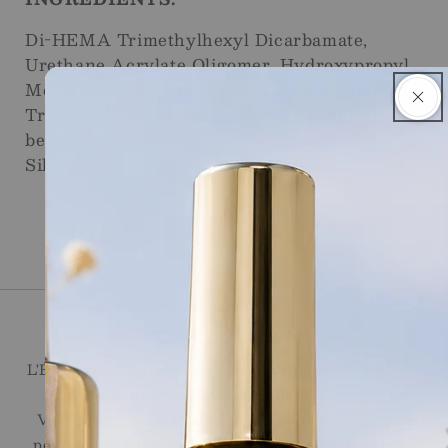
Di-HEMA Trimethylhexyl Dicarbamate,
Urethane Acrylate Oligomer, Hydroxypropyl
Methacrylate, Silica Dimethicone Silylate,
Triproylene Glycol Diacrylate, Methyl
benzoylformate, Glass, Silica Dimethyl
Silylate, CI 60725, p-hydroxyanisole
Ecole de l'Ongle
L'École de l'Ongle réunit un centre de formation, une
onglerie et une boutique en ligne, à Martigny en
Valais. Nous proposons des formations sur mesure
pour les débutantes, les personnes en reconversion