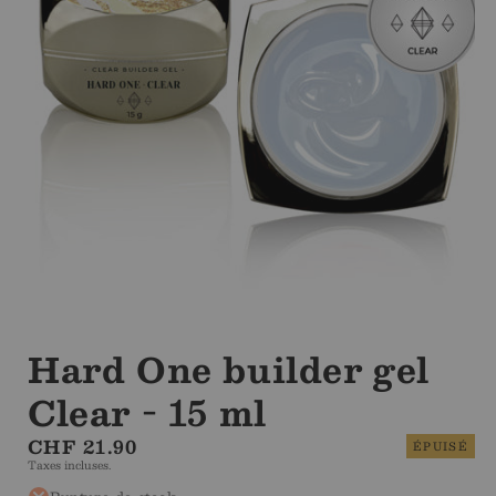
Ouvrir
le
média
Hard One builder gel
1
dans
Clear - 15 ml
la
modale
Prix
CHF 21.90
ÉPUISÉ
Taxes incluses.
régulier