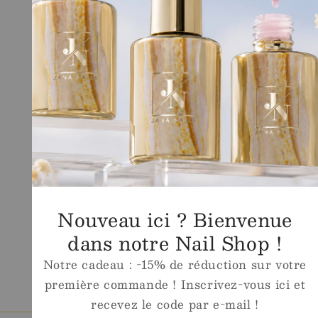
Liens Rapides
Shop
Ecole
Conditions générales de vente
Legal
Contact
Magasin
Martigny
Nouveau ici ? Bienvenue
Avenue de Fully 63
1920 Martigny
dans notre Nail Shop !
Email
info@ecoledelongle.ch
Notre cadeau : -15% de réduction sur votre
Téléphone
+41 27 307 18 18
première commande ! Inscrivez-vous ici et
Whatsapp
+41 78 615 23 60
recevez le code par e-mail !