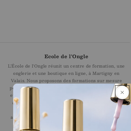
Ecole de l'Ongle
L'École de l'Ongle réunit un centre de formation, une
onglerie et une boutique en ligne, à Martigny en
Valais. Nous proposons des formations sur mesure
pour les débutantes, les personnes en reconversion
et les professionnelles souhaitant se perfectionner,
ainsi qu'une sélection de produits professionnels
Jana Nails pour les stylistes ongulaires. Un
accompagnement sur le long terme, assuré par des
professionnelles reconnues du secteur.