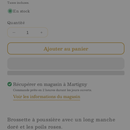
Taxes incluses.
régulier
En stock
Quantité
Diminuer
Augmenter
la
la
quantité
quantité
Ajouter au panier
pour
pour
Brossette
Brossette
à
à
poussière
poussière
Gold
Gold
Récupérer en magasin à
Martigny
Commande prête en 2 heures durant les jours ouverts.
Voir les informations du magasin
Brossette à poussière avec un long manche
doré et les poils roses.