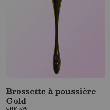
Ouvrir
le
média
Brossette à poussière
1
dans
Gold
la
modale
Prix
CHF 5.90