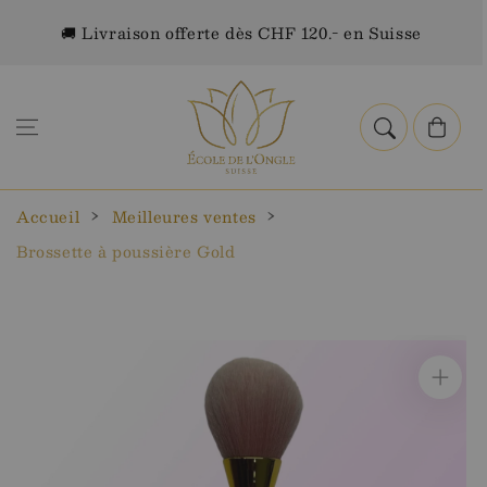
Aller au
🚚 Livraison offerte dès CHF 120.- en Suisse
contenu
Panier
Accueil
Meilleures ventes
Brossette à poussière Gold
Aller aux
informations
sur le
produit