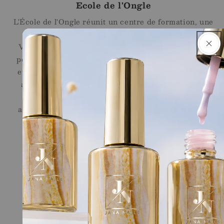
Ecole de l'Ongle
L'École de l'Ongle réunit un centre de formation, une
onglerie et une boutique en ligne, à Martigny en
Valais. Nous proposons des formations sur mesure
pour les débutantes, les personnes en reconversion
et les professionnelles souhaitant se perfectionner,
ainsi qu'une sélection de produits professionnels
Jana Nails pour les stylistes ongulaires. Un
accompagnement sur le long terme, assuré par des
professionnelles reconnues du secteur.
Liens Rapides
Shop
Ecole
Conditions générales de vente
Legal
Contact