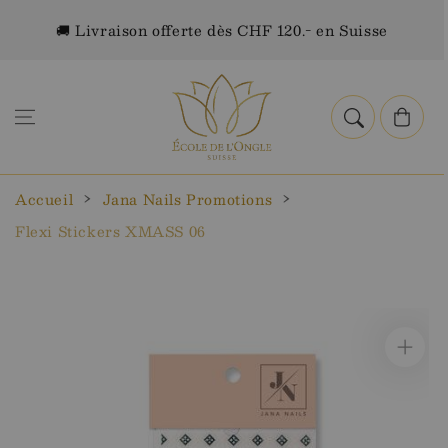
Aller au
🚚 Livraison offerte dès CHF 120.- en Suisse
contenu
Panier
Accueil
Jana Nails Promotions
Flexi Stickers XMASS 06
Aller aux
informations
sur le
produit