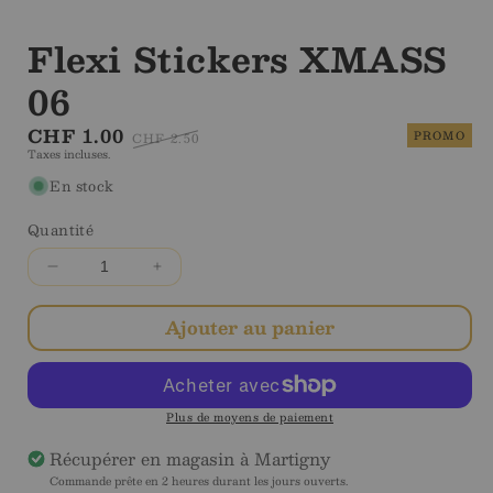
Flexi Stickers XMASS
06
Prix
CHF 1.00
Prix
PROMO
CHF 2.50
Taxes incluses.
en
régulier
solde
En stock
Quantité
Diminuer
Augmenter
la
la
quantité
quantité
Ajouter au panier
pour
pour
Flexi
Flexi
Stickers
Stickers
XMASS
XMASS
Plus de moyens de paiement
06
06
Récupérer en magasin à
Martigny
Commande prête en 2 heures durant les jours ouverts.