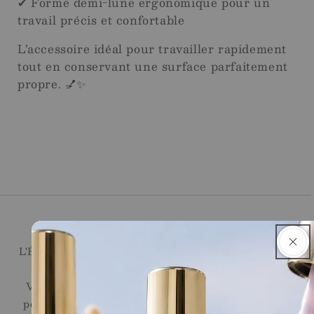
✔ Forme demi-lune ergonomique pour un
travail précis et confortable
L’accessoire idéal pour travailler rapidement
tout en conservant une surface parfaitement
propre. 💅✨
Ecole de l'Ongle
L'École de l'Ongle réunit un centre de formation, une
onglerie et une boutique en ligne, à Martigny en
Valais. Nous proposons des formations sur mesure
pour les débutantes, les personnes en reconversion