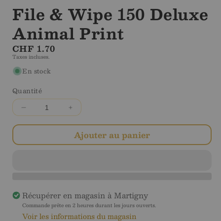
File & Wipe 150 Deluxe
Animal Print
Prix
CHF 1.70
Taxes incluses.
régulier
En stock
Quantité
Diminuer
Augmenter
la
la
quantité
quantité
Ajouter au panier
pour
pour
File
File
&amp;
&amp;
Wipe
Wipe
150
150
Récupérer en magasin à
Martigny
Deluxe
Deluxe
Animal
Animal
Commande prête en 2 heures durant les jours ouverts.
Voir les informations du magasin
Print
Print