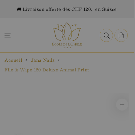
Aller au
🚚 Livraison offerte dès CHF 120.- en Suisse
contenu
Panier
Accueil
Jana Nails
File & Wipe 150 Deluxe Animal Print
Aller aux
informations
sur le
produit