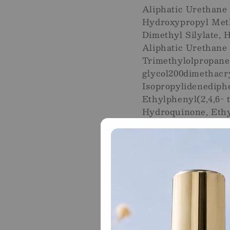
Aliphatic Urethane 
Hydroxypropyl Metha
Dimethyl Silylate,
Aliphatic Urethane
Trimethylolpropane 
glycol200dimethacry
Isopropylidenediph
Ethylphenyl(2,4,6-
Hydroquinone, Ethyl
77891, CI 77491, CI 