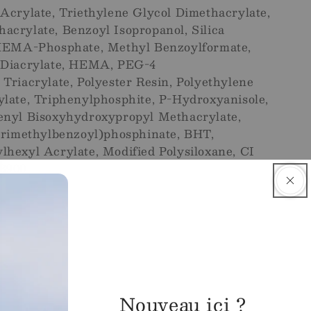
Acrylate, Triethylene Glycol Dimethacrylate,
crylate, Benzoyl Isopropanol, Silica
 HEMA-Phosphate, Methyl Benzoylformate,
 Diacrylate, HEMA, PEG-4
Triacrylate, Polyester Resin, Polyethylene
late, Triphenylphosphite, P-Hydroxyanisole,
enyl Bisoxyhydroxypropyl Methacrylate,
 trimethylbenzoyl)phosphinate, BHT,
hexyl Acrylate, Modified Polysiloxane, CI
73900
Nouveau ici ?