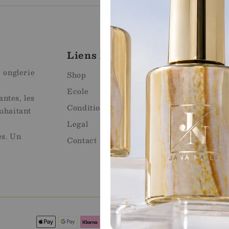
Liens Rapides
Mag
e onglerie
Mart
Shop
Ecole
Avenu
ntes, les
1920 
Conditions générales de vente
uhaitant
Emai
Legal
Télé
es. Un
Contact
What
Méthodes