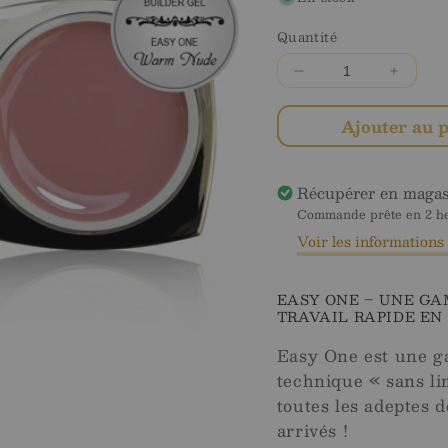
Quantité
Diminuer
Augme
la
la
quantité
quanti
Ajouter au 
pour
pour
Easy
Easy
One
One
Récupérer en maga
Warm
Warm
Commande prête en 2 heu
Nude
Nude
Voir les information
15
15
ml
ml
EASY ONE – UNE GA
TRAVAIL RAPIDE EN
Easy One est une g
technique « sans l
toutes les adeptes d
arrivés !