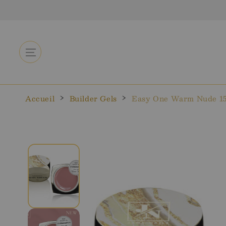
Aller au
🔒
contenu
Accueil
Builder Gels
Easy One Warm Nude 15
Aller aux
informations
sur le
produit