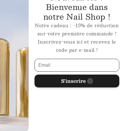
Bienvenue dans
notre Nail Shop !
Notre cadeau : -15% de réduction
asin
sur votre première commande !
Inscrivez-vous ici et recevez le
igny
code par e-mail !
e de Fully 63
Martigny
l
info@ecoledelongle.ch
phone
+41 27 307 18 18
S'inscrire
sapp
+41 78 615 23 60
Français