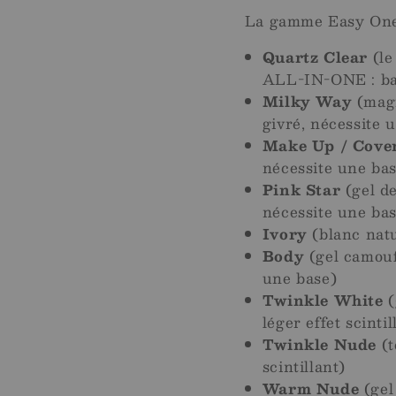
La gamme Easy One 
Quartz Clear
(le
ALL-IN-ONE : bas
Milky Way
(magn
givré, nécessite 
Make Up / Cove
nécessite une ba
Pink Star
(gel de
nécessite une ba
Ivory
(blanc natu
Body
(gel camouf
une base)
Twinkle White
(
léger effet scintil
Twinkle Nude
(t
scintillant)
Warm Nude
(gel