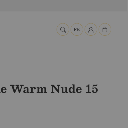
Pay
Panier
FR
ne Warm Nude 15