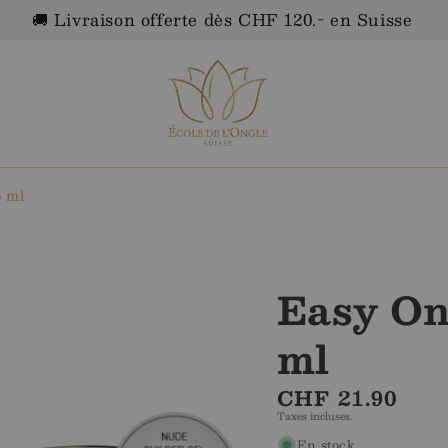
🚚 Livraison offerte dès CHF 120.- en Suisse
 Paiement sécurisé — TWINT · carte · Apple/Google 
 ml
Easy O
ml
Prix
CHF 21.90
Taxes incluses.
régulier
En stock