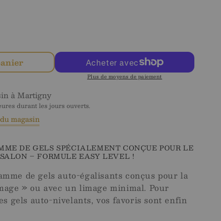
nter
té
panier
Plus de moyens de paiement
sin à
Martigny
res durant les jours ouverts.
s du magasin
MME DE GELS SPÉCIALEMENT CONÇUE POUR LE
 SALON – FORMULE EASY LEVEL !
amme de gels auto-égalisants conçus pour la
image » ou avec un limage minimal. Pour
es gels auto-nivelants, vos favoris sont enfin