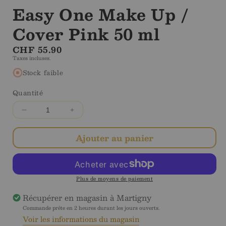
Easy One Make Up /
Cover Pink 50 ml
Prix
CHF 55.90
Taxes incluses.
régulier
Stock faible
Quantité
Diminuer
Augmenter
la
la
quantité
quantité
Ajouter au panier
pour
pour
Easy
Easy
One
One
Make
Make
Plus de moyens de paiement
Up
Up
Récupérer en magasin à
Martigny
/
/
Commande prête en 2 heures durant les jours ouverts.
Cover
Cover
Voir les informations du magasin
Pink
Pink