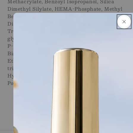
Methacrylate, Benzoyl Isopropanol, Silica
Dimethyl Silylate, HEMA-Phosphate, Methyl
Benzoylformate, Aliphatic Urethane
Diacrylate, HEMA, PEG-4 Trimethylolpropane
Triacrylate, Polyester Resin, Polyethylene
glycol200dimethacrylate, Triphenylphosphite,
P-Hydroxyanisole, Isopropylidenediphenyl
Bisoxyhydroxypropyl Methacrylate,
Ethylphenyl(2,4,6-
trimethylbenzoyl)phosphinate, BHT,
Hydroquinone, Ethylhexyl Acrylate, Modified
Polysiloxane, CI 77891, CI 77491, CI 73900