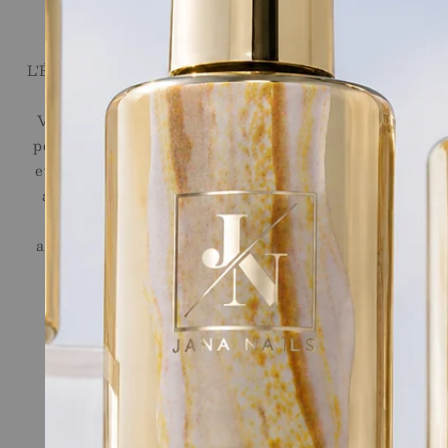
Ecole de l'Ongle
L'École de l'Ongle réunit un centre de formation, une
onglerie et une boutique en ligne, à Martigny en
Valais. Nous proposons des formations sur mesure
pour les débutantes, les personnes en reconversion
et les professionnelles souhaitant se perfectionner,
ainsi qu'une sélection de produits professionnels
Jana Nails pour les stylistes ongulaires. Un
accompagnement sur le long terme, assuré par des
professionnelles reconnues du secteur.
Liens Rapides
Shop
Ecole
Conditions générales de vente
Legal