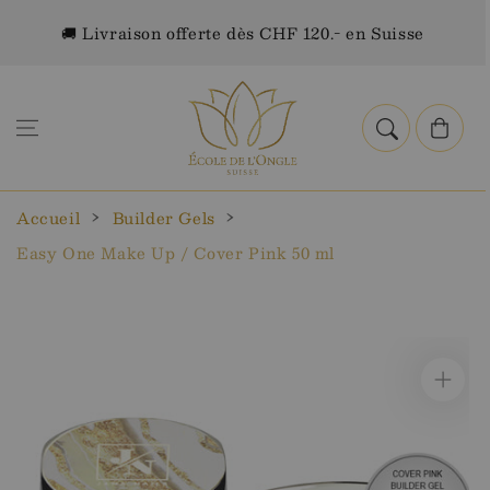
Aller au
🚚 Livraison offerte dès CHF
🔒 Paiement sécurisé — TWINT · carte · Apple/Google Pay
contenu
120.- en Suisse
Panier
Accueil
Builder Gels
Easy One Make Up / Cover Pink 50 ml
Aller aux
informations
sur le
produit