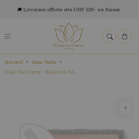
Aller au
🚚 Livraison offerte dès CHF 120.- en Suisse
contenu
Panier
Accueil
Jana Nails
Dual Nail Form - Ballerina XL
Aller aux
informations
sur le
produit