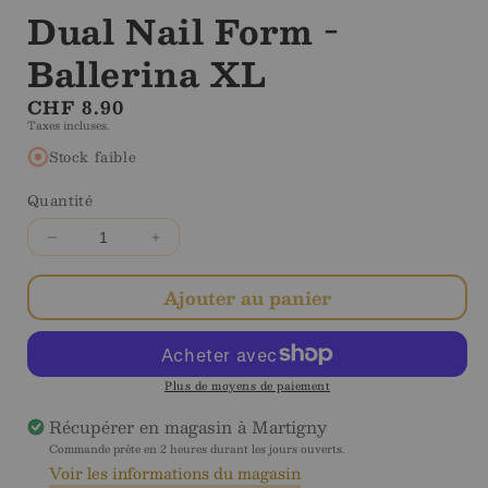
Dual Nail Form -
Ballerina XL
Prix
CHF 8.90
Taxes incluses.
régulier
Stock faible
Quantité
Diminuer
Augmenter
la
la
quantité
quantité
Ajouter au panier
pour
pour
Dual
Dual
Nail
Nail
Form
Form
Plus de moyens de paiement
-
-
Récupérer en magasin à
Martigny
Ballerina
Ballerina
Commande prête en 2 heures durant les jours ouverts.
XL
XL
Voir les informations du magasin