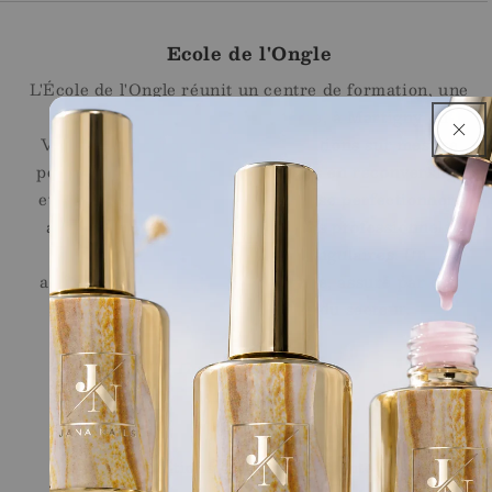
Ecole de l'Ongle
L'École de l'Ongle réunit un centre de formation, une
onglerie et une boutique en ligne, à Martigny en
Valais. Nous proposons des formations sur mesure
pour les débutantes, les personnes en reconversion
et les professionnelles souhaitant se perfectionner,
ainsi qu'une sélection de produits professionnels
Jana Nails pour les stylistes ongulaires. Un
accompagnement sur le long terme, assuré par des
professionnelles reconnues du secteur.
Liens Rapides
Shop
Ecole
Conditions générales de vente