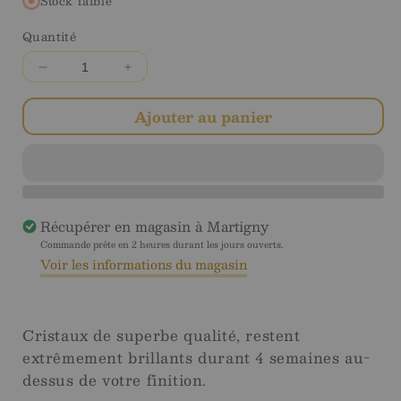
solde
Stock faible
Quantité
Diminuer
Augmenter
la
la
quantité
quantité
Ajouter au panier
pour
pour
Cristaux
Cristaux
1400
1400
pces
pces
dark
dark
Récupérer en magasin à
Martigny
rainbow
rainbow
Commande prête en 2 heures durant les jours ouverts.
Voir les informations du magasin
Cristaux de superbe qualité, restent
extrêmement brillants durant 4 semaines au-
dessus de votre finition.