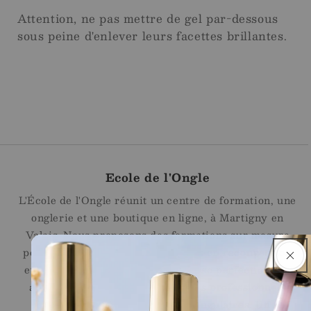
Attention, ne pas mettre de gel par-dessous
sous peine d'enlever leurs facettes brillantes.
Ecole de l'Ongle
L'École de l'Ongle réunit un centre de formation, une
onglerie et une boutique en ligne, à Martigny en
Valais. Nous proposons des formations sur mesure
pour les débutantes, les personnes en reconversion
et les professionnelles souhaitant se perfectionner,
ainsi qu'une sélection de produits professionnels
Jana Nails pour les stylistes ongulaires. Un