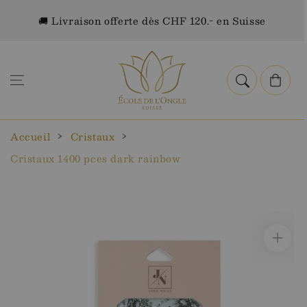
Aller au
🚚 Livraison offerte dès CHF 120.- en Suisse
contenu
Panier
Accueil
Cristaux
Cristaux 1400 pces dark rainbow
Aller aux
informations
sur le
produit