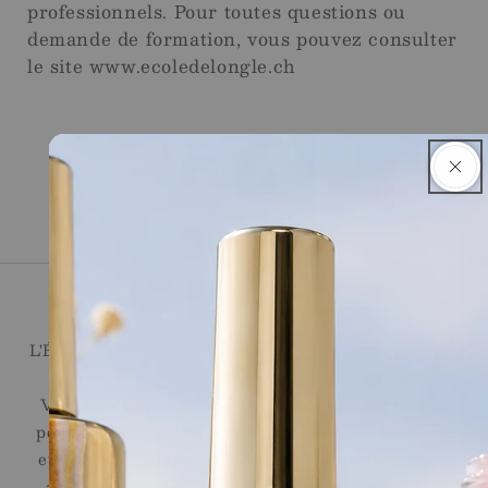
professionnels. Pour toutes questions ou
demande de formation, vous pouvez consulter
le site www.ecoledelongle.ch
Ecole de l'Ongle
L'École de l'Ongle réunit un centre de formation, une
onglerie et une boutique en ligne, à Martigny en
Valais. Nous proposons des formations sur mesure
pour les débutantes, les personnes en reconversion
et les professionnelles souhaitant se perfectionner,
ainsi qu'une sélection de produits professionnels