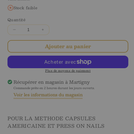
en
régulier
solde
Stock faible
Quantité
Diminuer
Augmenter
la
la
quantité
quantité
Ajouter au panier
pour
pour
Babyboomer
Babyboomer
Natural
Natural
Coffin
Coffin
Plus de moyens de paiement
Court
Court
Récupérer en magasin à
Martigny
-
-
Commande prête en 2 heures durant les jours ouverts.
Soft
Soft
Voir les informations du magasin
Gel
Gel
Tips
Tips
POUR LA METHODE CAPSULES
AMERICAINE ET PRESS ON NAILS