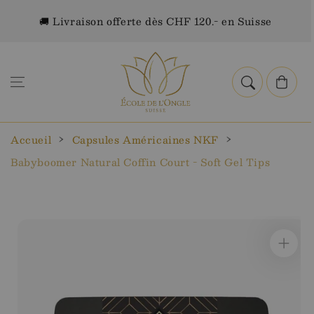
Aller au
🚚 Livraison offerte dès CHF 120.- en Suisse
contenu
Panier
Accueil
Capsules Américaines NKF
Babyboomer Natural Coffin Court - Soft Gel Tips
Aller aux
informations
sur le
produit