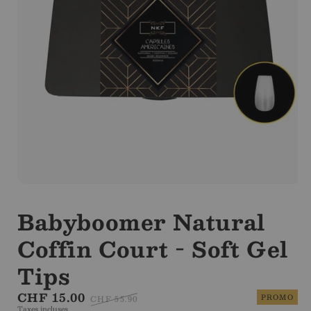
Ouvrir
le
média
Babyboomer Natural
1
dans
Coffin Court - Soft Gel
la
modale
Tips
Prix
CHF 15.00
Prix
PROMO
CHF 55.90
Taxes incluses.