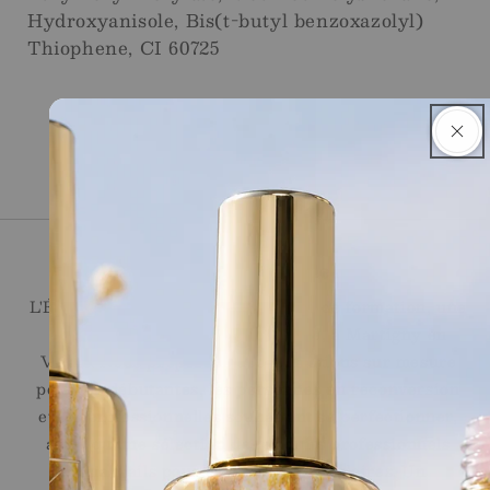
Hydroxyanisole, Bis(t-butyl benzoxazolyl)
Thiophene, CI 60725
Ecole de l'Ongle
L'École de l'Ongle réunit un centre de formation, une
onglerie et une boutique en ligne, à Martigny en
Valais. Nous proposons des formations sur mesure
pour les débutantes, les personnes en reconversion
et les professionnelles souhaitant se perfectionner,
ainsi qu'une sélection de produits professionnels
Jana Nails pour les stylistes ongulaires. Un