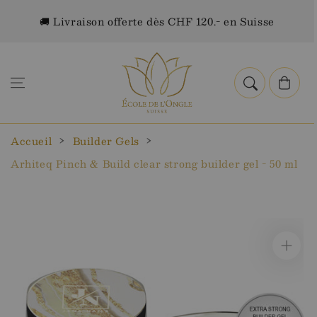
Aller au
🚚 Livraison offerte dès CHF 120.- en Suisse
contenu
Panier
Accueil
Builder Gels
Arhiteq Pinch & Build clear strong builder gel - 50 ml
Aller aux
informations
sur le
produit