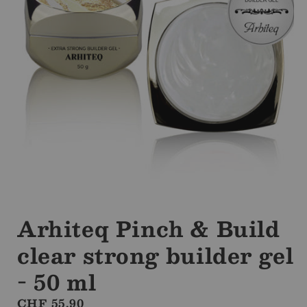
Ouvrir
le
média
Arhiteq Pinch & Build
1
dans
clear strong builder gel
la
modale
- 50 ml
Prix
CHF 55.90