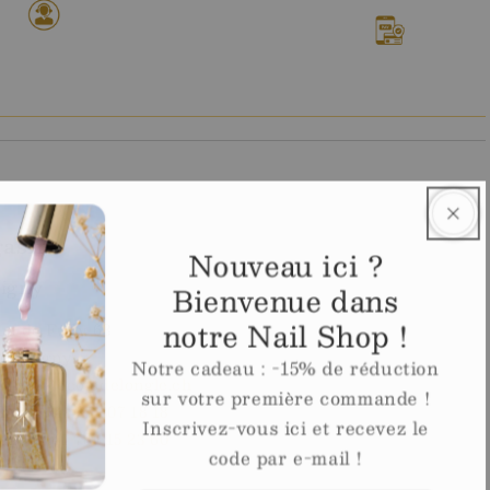
Paiement flexible
Plusieurs méthodes
disponibles
asin
Nouveau ici ?
igny
Bienvenue dans
notre Nail Shop !
e de Fully 63
Martigny
Notre cadeau : -15% de réduction
l
info@ecoledelongle.ch
sur votre première commande !
phone
+41 27 307 18 18
Inscrivez-vous ici et recevez le
sapp
+41 78 615 23 60
code par e-mail !