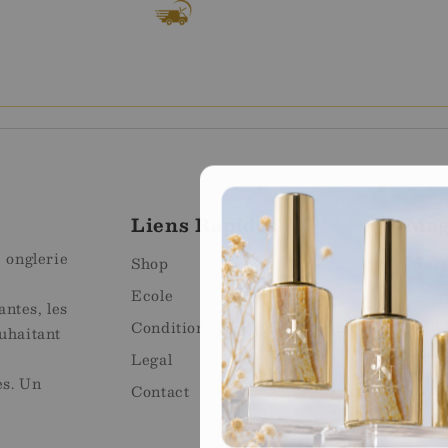
pide
Service Client
l le lendemain
A votre disposition
Liens Rapides
Mag
e onglerie
Mart
Shop
Ecole
Avenu
ntes, les
1920 
Conditions générales de vente
uhaitant
Emai
Legal
Télé
es. Un
Contact
What